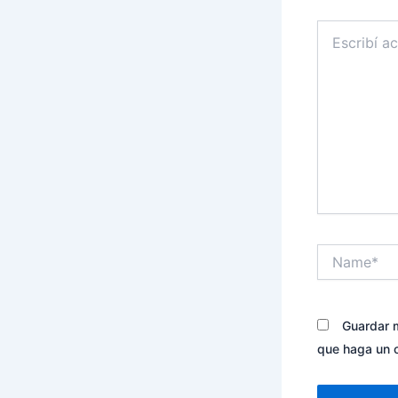
Escribí
acá...
Name*
Guardar m
que haga un 