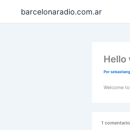
Ir
barcelonaradio.com.ar
al
contenido
Hello
Por
sebastian
Welcome to W
1 comentario