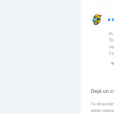
A 
Hi
To
vi
Co
R
Dejá un 
Tu direcció
están marc